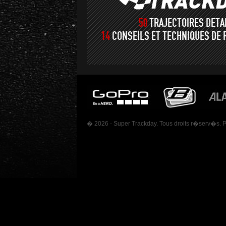
50
TRAJECTOIRES DET
14
CONSEILS ET TECHNIQUES DE 
� 2026 - Super Trackday. Tous droits r�serv�s. 