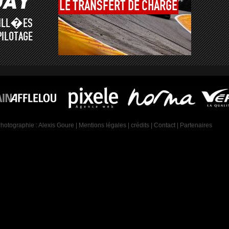
LE
TRANSFERT
DE
CHARGE
AILL�ES
PILOTAGE
Photographie :
Alexis Goure
|
Mentions légales
|
crédits
|
Contact
|
Partenaires