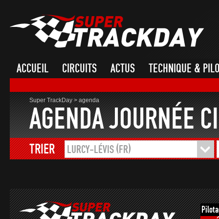
ACCUEIL
CIRCUITS
ACTUS
TECHNIQUE & PIL
Super TrackDay
>
agenda
AGENDA JOURNÉE CI
TRIER
LURCY-LÉVIS (FR)
Pilot