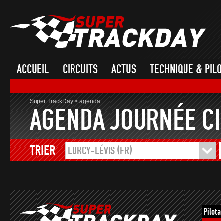
ACCUEIL
CIRCUITS
ACTUS
TECHNIQUE & PIL
Super TrackDay
>
agenda
AGENDA JOURNÉE CI
TRIER
LURCY-LÉVIS (FR)
Pilot