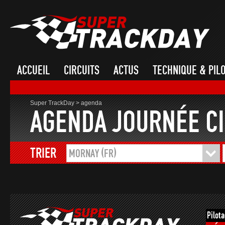
ACCUEIL
CIRCUITS
ACTUS
TECHNIQUE & PIL
Super TrackDay
>
agenda
AGENDA JOURNÉE CI
TRIER
MORNAY (FR)
Pilot