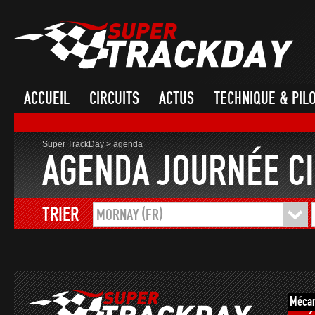
ACCUEIL
CIRCUITS
ACTUS
TECHNIQUE & PIL
Super TrackDay
>
agenda
AGENDA JOURNÉE CI
TRIER
MORNAY (FR)
Mécan