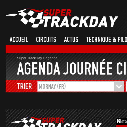
ACCUEIL
CIRCUITS
ACTUS
TECHNIQUE & PIL
Super TrackDay
>
agenda
AGENDA JOURNÉE CI
TRIER
MORNAY (FR)
Pilot