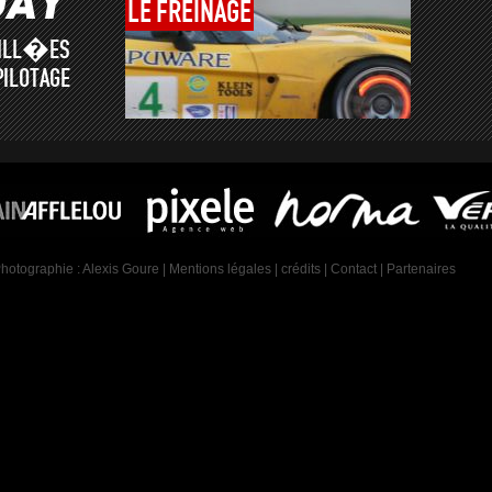
LE
FREINAGE
AILL�ES
PILOTAGE
Photographie :
Alexis Goure
|
Mentions légales
|
crédits
|
Contact
|
Partenaires