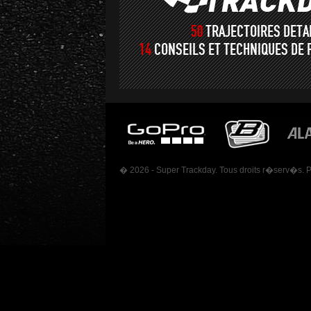
50
TRAJECTOIRES DET
14
CONSEILS ET TECHNIQUES DE 
� 2026 - Super Trackday. Tous droits r�serv�s. 