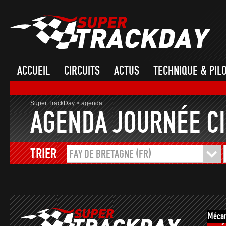
ACCUEIL
CIRCUITS
ACTUS
TECHNIQUE & PIL
Super TrackDay
>
agenda
AGENDA JOURNÉE CI
TRIER
FAY DE BRETAGNE (FR)
Mécan