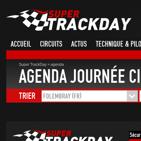
ACCUEIL
CIRCUITS
ACTUS
TECHNIQUE & PIL
Super TrackDay
>
agenda
AGENDA JOURNÉE CI
TRIER
FOLEMBRAY (FR)
Sécur