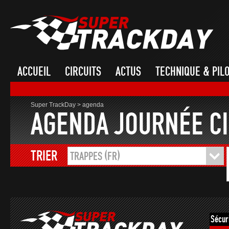
ACCUEIL
CIRCUITS
ACTUS
TECHNIQUE & PIL
Super TrackDay
>
agenda
AGENDA JOURNÉE CI
TRIER
TRAPPES (FR)
Sécur