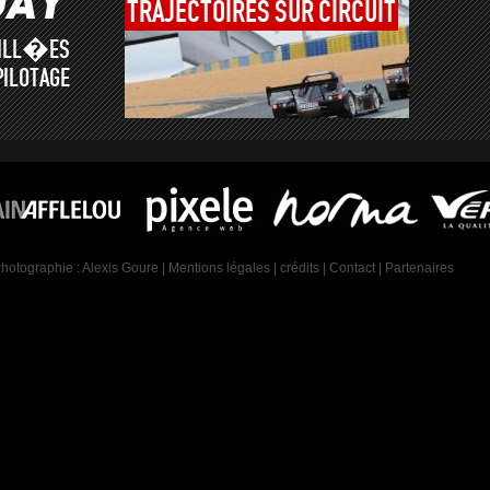
TRAJECTOIRES
SUR
CIRCUIT
AILL�ES
PILOTAGE
Photographie :
Alexis Goure
|
Mentions légales
|
crédits
|
Contact
|
Partenaires