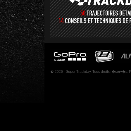
50
TRAJECTOIRES DET
14
CONSEILS ET TECHNIQUES DE 
� 2026 - Super Trackday. Tous droits r�serv�s. 