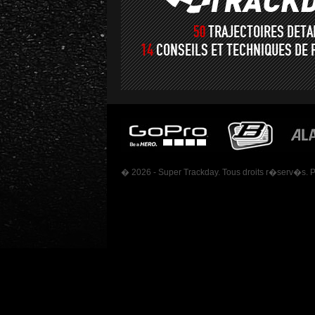
50
TRAJECTOIRES DET
14
CONSEILS ET TECHNIQUES DE 
� 2026 - Super Trackday. Tous droits r�serv�s. 