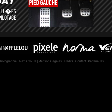
PIED
GAUCHE
AILL�ES
PILOTAGE
Photographie :
Alexis Goure
|
Mentions légales
|
crédits
|
Contact
|
Partenaires