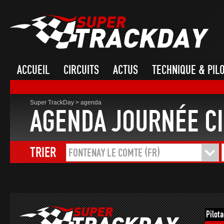
ACCUEIL
CIRCUITS
ACTUS
TECHNIQUE & PIL
Super TrackDay
>
agenda
AGENDA JOURNÉE CI
TRIER
FONTENAY LE COMTE (FR)
Pilot