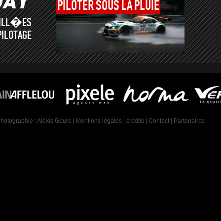
PILOTER
SOUS
LA
PLUIE
AILL�ES
PILOTAGE
Photographie :
Alexis Goure
|
Mentions légales
|
crédits
|
Contact
|
Partenaires