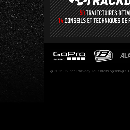
50
TRAJECTOIRES DET
14
CONSEILS ET TECHNIQUES DE 
� 2026 - Super Trackday. Tous droits r�serv�s. 