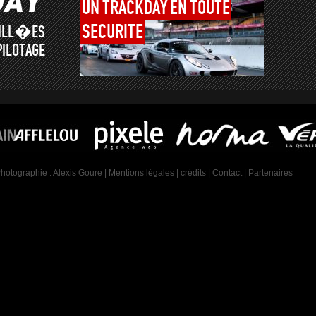
UN
TRACKDAY
EN
TOUTE
SECURITE
AILL�ES
PILOTAGE
Photographie :
Alexis Goure
|
Mentions légales
|
crédits
|
Contact
|
Partenaires