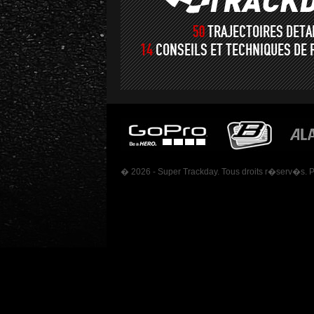
50
TRAJECTOIRES DET
14
CONSEILS ET TECHNIQUES DE 
� 2026 - Super Trackday. Tous droits r�serv�s. 