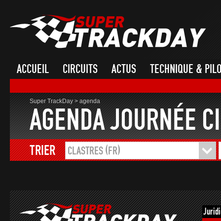
ACCUEIL
CIRCUITS
ACTUS
TECHNIQUE & PIL
Super TrackDay
>
agenda
AGENDA JOURNÉE CI
TRIER
CLASTRES (FR)
Jurid