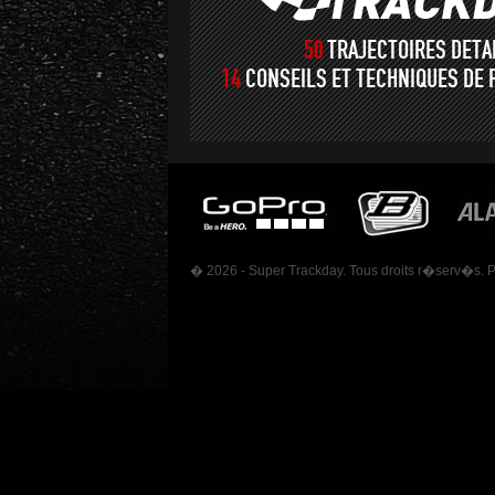
50
TRAJECTOIRES DET
14
CONSEILS ET TECHNIQUES DE 
� 2026 - Super Trackday. Tous droits r�serv�s. 