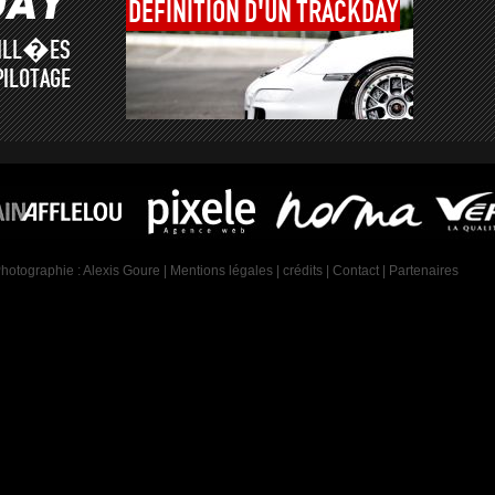
DÉFINITION
D'UN
TRACKDAY
AILL�ES
PILOTAGE
Photographie :
Alexis Goure
|
Mentions légales
|
crédits
|
Contact
|
Partenaires