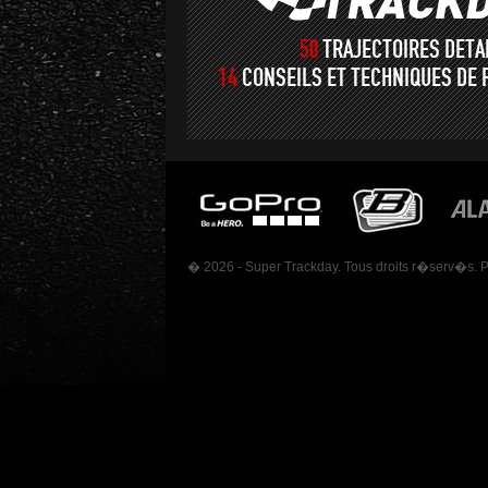
50
TRAJECTOIRES DET
14
CONSEILS ET TECHNIQUES DE 
� 2026 - Super Trackday. Tous droits r�serv�s. 