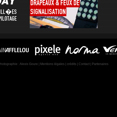
DRAPEAUX
&
FEUX
DE
SIGNALISATION
AILL�ES
PILOTAGE
Photographie :
Alexis Goure
|
Mentions légales
|
crédits
|
Contact
|
Partenaires