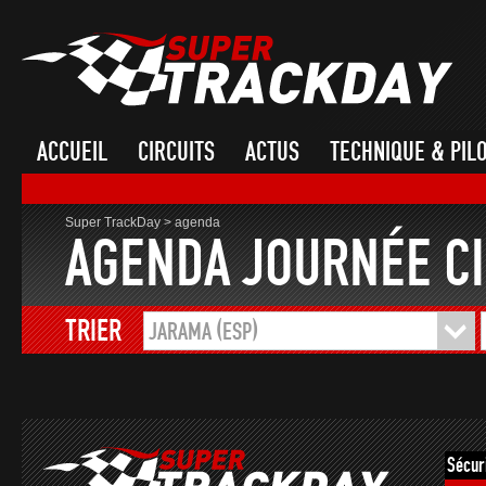
ACCUEIL
CIRCUITS
ACTUS
TECHNIQUE & PIL
Super TrackDay
>
agenda
AGENDA JOURNÉE CI
TRIER
JARAMA (ESP)
Sécur