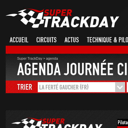
ACCUEIL
CIRCUITS
ACTUS
TECHNIQUE & PIL
Super TrackDay
>
agenda
AGENDA JOURNÉE CI
TRIER
LA FERTÉ GAUCHER (FR)
Pilot