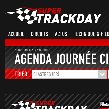
ACCUEIL
CIRCUITS
ACTUS
TECHNIQUE & PIL
Super TrackDay
>
agenda
AGENDA JOURNÉE CI
TRIER
CLASTRES (FR)
Pilot