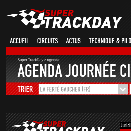
ACCUEIL
CIRCUITS
ACTUS
TECHNIQUE & PIL
Super TrackDay
>
agenda
AGENDA JOURNÉE CI
TRIER
LA FERTÉ GAUCHER (FR)
Jurid