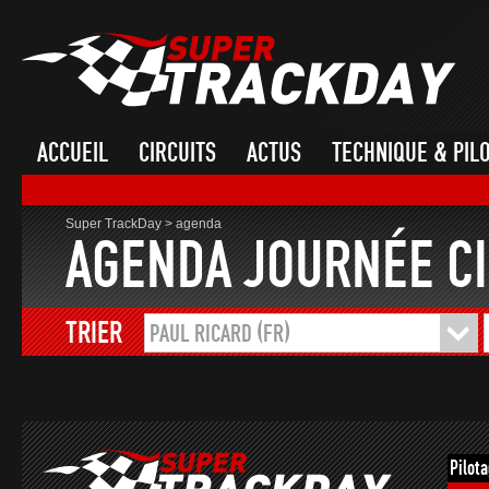
ACCUEIL
CIRCUITS
ACTUS
TECHNIQUE & PIL
Super TrackDay
>
agenda
AGENDA JOURNÉE CI
TRIER
PAUL RICARD (FR)
Pilot