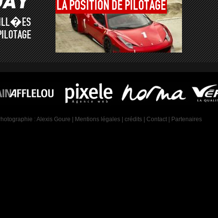
LA
POSITION
DE
PILOTAGE
AILL�ES
PILOTAGE
Photographie :
Alexis Goure
|
Mentions légales
|
crédits
|
Contact
|
Partenaires