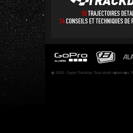
50
TRAJECTOIRES DET
14
CONSEILS ET TECHNIQUES DE 
� 2026 - Super Trackday. Tous droits r�serv�s. 