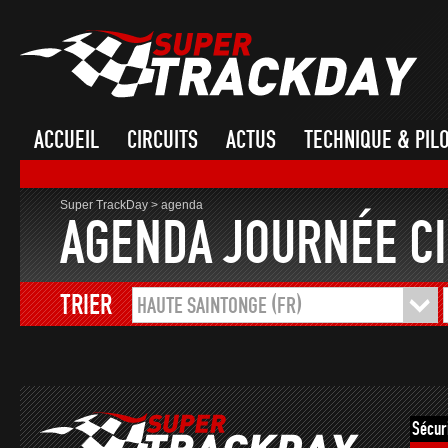
ACCUEIL
CIRCUITS
ACTUS
TECHNIQUE & PIL
Super TrackDay
>
agenda
AGENDA JOURNÉE CI
TRIER
HAUTE SAINTONGE (FR)
Sécur