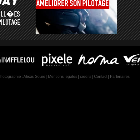
AMÉLIORER
SON
PILOTAGE
AILL�ES
PILOTAGE
Photographie :
Alexis Goure
|
Mentions légales
|
crédits
|
Contact
|
Partenaires