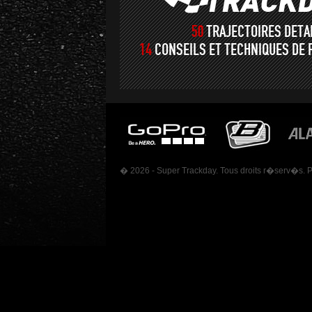
50
TRAJECTOIRES DET
14
CONSEILS ET TECHNIQUES DE 
� 2026 - Super Trackday. Tous droits r�serv�s. 