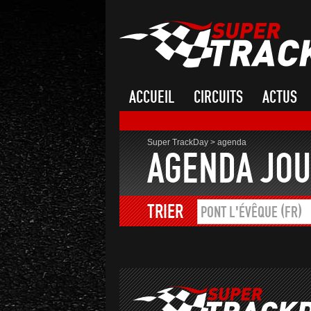
ACCUEIL
CIRCUITS
ACTUS
Super TrackDay
>
agenda
AGENDA JOU
TRIER
PONT L'ÉVÊQUE (FR)