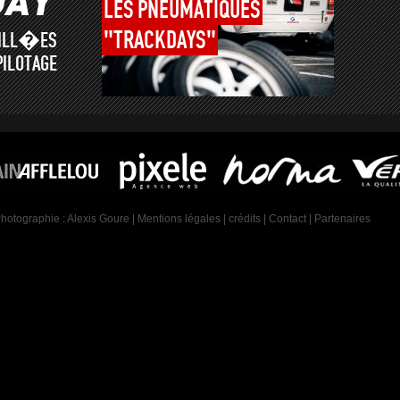
LES
PNEUMATIQUES
"TRACKDAYS"
AILL�ES
PILOTAGE
Photographie :
Alexis Goure
|
Mentions légales
|
crédits
|
Contact
|
Partenaires