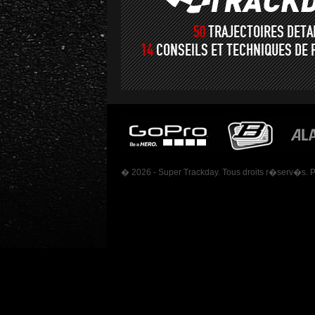
50
TRAJECTOIRES DET
14
CONSEILS ET TECHNIQUES DE 
� 2026 - Super Trackday. Tous droits r�serv�s. 