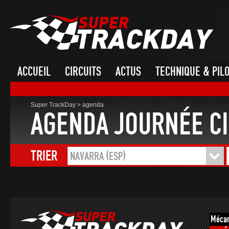
ACCUEIL
CIRCUITS
ACTUS
TECHNIQUE & PIL
Super TrackDay
>
agenda
AGENDA JOURNÉE CI
TRIER
NAVARRA (ESP)
Mécan