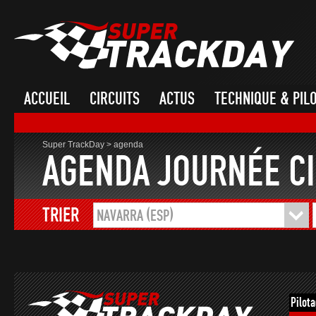
ACCUEIL
CIRCUITS
ACTUS
TECHNIQUE & PIL
Super TrackDay
>
agenda
AGENDA JOURNÉE CI
TRIER
NAVARRA (ESP)
Pilot