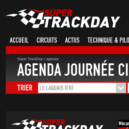
ACCUEIL
CIRCUITS
ACTUS
TECHNIQUE & PIL
Super TrackDay
>
agenda
AGENDA JOURNÉE CI
TRIER
LE LAQUAIS (FR)
Mécan