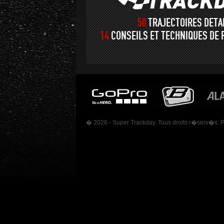
50
TRAJECTOIRES DET
14
CONSEILS ET TECHNIQUES DE 
� 2026 - Super Trackday. Tous droits r�serv�s. 