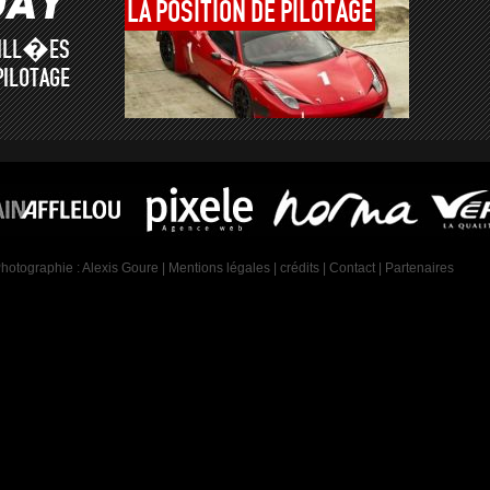
LA
POSITION
DE
PILOTAGE
AILL�ES
PILOTAGE
Photographie :
Alexis Goure
|
Mentions légales
|
crédits
|
Contact
|
Partenaires