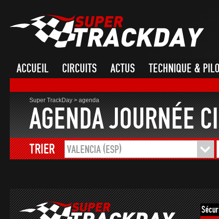
ACCUEIL
CIRCUITS
ACTUS
TECHNIQUE & PIL
Super TrackDay
>
agenda
AGENDA JOURNÉE CI
TRIER
VALENCIA (ESP)
Sécur