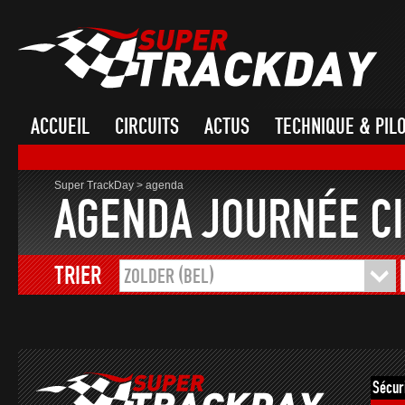
ACCUEIL
CIRCUITS
ACTUS
TECHNIQUE & PIL
Super TrackDay
>
agenda
AGENDA JOURNÉE CI
TRIER
ZOLDER (BEL)
Sécur