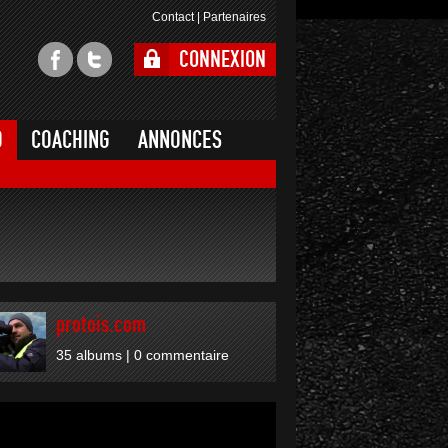
Contact
|
Partenaires
CONNEXION
O
COACHING
ANNONCES
protois.com
35 albums
| 0 commentaire