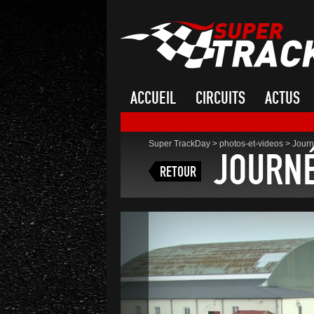
ACCUEIL
CIRCUITS
ACTUS
Super TrackDay
>
photos-et-videos
>
Journ
JOURNÉ
RETOUR