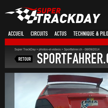
ACCUEIL
CIRCUITS
ACTUS
TECHNIQUE & PIL
Super TrackDay
>
photos-et-videos
>
Sportfahrer.ch - 08/09/2014
SPORTFAHRER.C
RETOUR