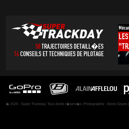
Mécan
LES
"TR
50
TRAJECTOIRES DETAILL�ES
14
CONSEILS ET TECHNIQUES DE PILOTAGE
� 2026 - Super Trackday. Tous droits r�serv�s. Photographie :
Alexis Goure