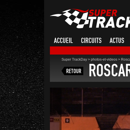
ACCUEIL
CIRCUITS
ACTUS
Super TrackDay
>
photos-et-videos
>
Rosca
ROSCAR
RETOUR